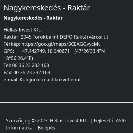
Nagykereskedés - Raktár
Nagykereskedés - Raktár
Hellas-Invest Kft.
Raktár: 2045 Törökbálint DEPO Raktárvárosi út.
Térkép:
https://goo.gl/maps/
3CEAGGvycMt
GPS: 47.442749, 18.940671 (47°26'33.4"N
18°56'26.4"E)
Tel: 00 36 23 232 163
Fax: 00 36 23 232 163
e-mail:
Küldjön e-mailt közvetlenül!
Szerzői jog © 2023,
Hellas-Invest Kft.
. | Fejlesztő:
ASIG
Informatika
|
Belépés