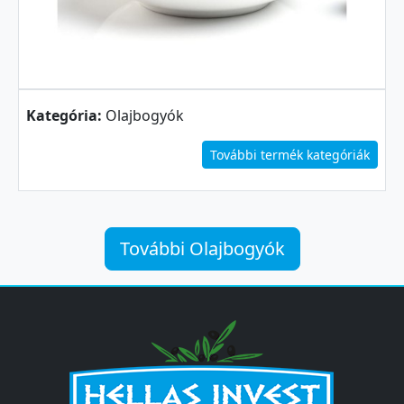
Kategória:
Olajbogyók
További termék kategóriák
További Olajbogyók