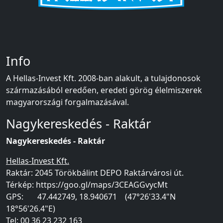
Info
A Hellas-Invest Kft. 2008-ban alakult, a tulajdonosok
származásából eredően, eredeti görög élelmiszerek
magyarországi forgalmazásával.
Nagykereskedés - Raktár
Nagykereskedés - Raktár
Hellas-Invest Kft.
Raktár: 2045 Törökbálint DEPO Raktárvárosi út.
Térkép:
https://goo.gl/maps/
3CEAGGvycMt
GPS: 47.442749, 18.940671 (47°26'33.4"N
18°56'26.4"E)
Tel: 00 36 23 232 163